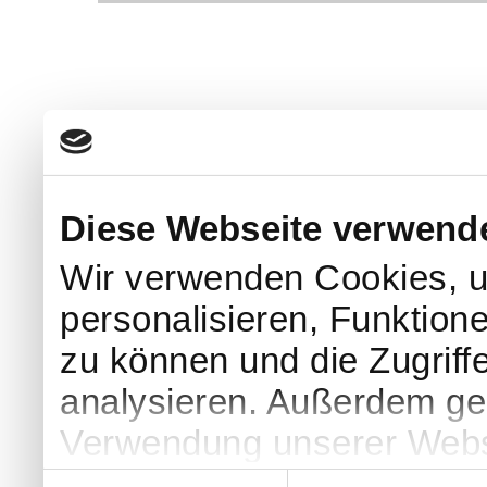
Diese Webseite verwend
Wir verwenden Cookies, u
personalisieren, Funktion
zu können und die Zugriff
analysieren. Außerdem geb
Verwendung unserer Websi
soziale Medien, Werbung 
Einwilligungsauswahl