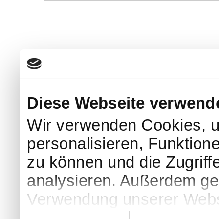
Diese Webseite verwend
Wir verwenden Cookies, u
personalisieren, Funktion
zu können und die Zugriff
analysieren. Außerdem geb
Verwendung unserer Websi
soziale Medien, Werbung 
Einwilligungsauswahl