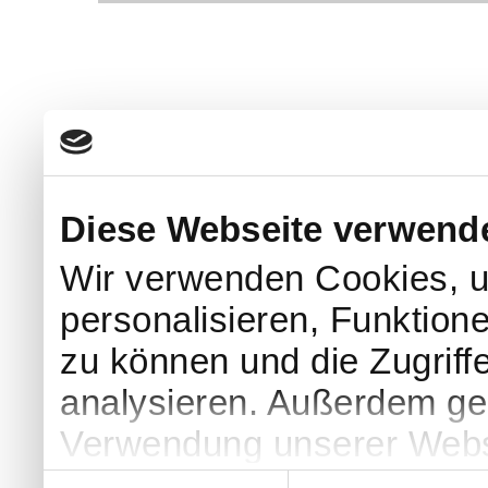
Diese Webseite verwend
Wir verwenden Cookies, u
personalisieren, Funktion
zu können und die Zugriff
analysieren. Außerdem geb
Verwendung unserer Websi
soziale Medien, Werbung 
Einwilligungsauswahl